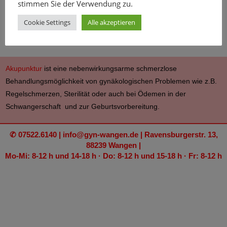
stimmen Sie der Verwendung zu.
|
Inkontinenz
Cookie Settings
Alle akzeptieren
|
Nachbetreuung bei Krebserkrankungen
|
Impfung
Akupunktur
ist eine nebenwirkungsarme schmerzlose
Behandlungsmöglichkeit von gynäkologischen Problemen wie z.B.
Regelschmerzen, Sterilität oder auch bei Ödemen in der
Schwangerschaft und zur Geburtsvorbereitung.
✆ 07522.6140 | info@gyn-wangen.de | Ravensburgerstr. 13,
88239 Wangen |
Mo-Mi: 8-12 h und 14-18 h · Do: 8-12 h und 15-18 h · Fr: 8-12 h