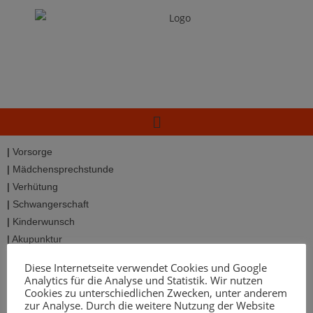
|
Vorsorge
|
Mädchensprechstunde
|
Verhütung
|
Schwangerschaft
|
Kinderwunsch
|
Akupunktur
|
Sexualberatung
Diese Internetseite verwendet Cookies und Google
|
Hormone
Analytics für die Analyse und Statistik. Wir nutzen
Cookies zu unterschiedlichen Zwecken, unter anderem
|
Darmprobleme
zur Analyse. Durch die weitere Nutzung der Website
|
Wechseljahre